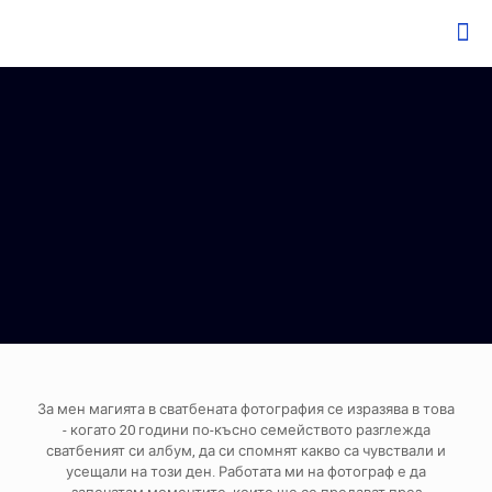
За мен магията в сватбената фотография се изразява в това
- когато 20 години по-късно семейството разглежда
сватбеният си албум, да си спомнят какво са чувствали и
усещали на този ден. Работата ми на фотограф е да