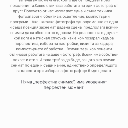
запечатам моментите, които ще се предават през
поколенията.Какво отличава работата на един фотограф от
друг? Повечето от нас използват една и съща техника –
фотоапарати, обективи, осветление, компютърни програми…
Ако няколко фотографа едновременно от една и съща
позиция заснемат дадена сцена, предполага всички снимки
да са абсолютно еднакви. Но реалността е друга – кой кога е
натиснал спусъка, как е композирал кадъра, перспектива,
избора на настройки, визията за кадъра, компютърната
обработка… Всички тези компоненти отличават работата на
даден фотограф. Всеки има собствен похват и стил. И така
трябва да бъде, защото ако всички снимат по един и същи
начин, единствено определящото за клиента при избора на
фотограф ще бъде цената.
Няма „перфектна снимка“, има уловеният
перфектен момент.