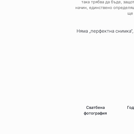
така трябва да бъде, защо
начин, единствено определящ
ще 
Няма „перфектна снимка“,
Го
Сватбена
фотография