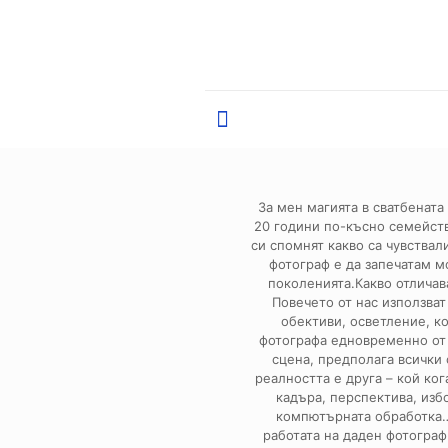
За мен магията в сватбената 
20 години по-късно семейств
си спомнят какво са чувствал
фотограф е да запечатам м
поколенията.Какво отличав
Повечето от нас използват
обективи, осветление, 
фотографа едновременно от 
сцена, предполага всички
реалността е друга – кой ког
кадъра, перспектива, избо
компютърната обработка…
работата на даден фотограф